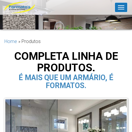
Togg
navig
Home
»
Produtos
COMPLETA LINHA DE
PRODUTOS.
É MAIS QUE UM ARMÁRIO, É
FORMATOS.